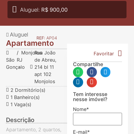
Aluguel:
R$ 900,00
Aluguel
REF:
AP04
Apartamento
/
Monjolos
Rua João
Favoritar
São
RJ
de Abreu,
Compartilhe
Gonçalo
-
214 bl 11
apt 102
Monjolos
2 Dormitório(s)
Tem interesse
1 Banheiro(s)
nesse imóvel?
1 Vaga(s)
Nome
*
Descrição
Apartamento, 2 quartos,
E-mail
*