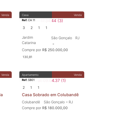
Venda
Casa
Venda
Ref:
CA 11
3
2
1
1
Jardim
São Gonçalo
RJ
Catarina
-
Compre por
R$ 250.000,00
130,81
Venda
Apartamento
Venda
Ref:
SB01
2
1
1
la
Casa Sobrado em Colubandê
-
Colubandê
São Gonçalo
RJ
Compre por
R$ 180.000,00