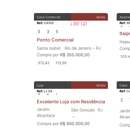
Casa Comercial
Venda
Aparta
Ref:
CA100
Ref:
AP
2
5
3
5
Itaip
Ponto Comercial
Itaipu
-
Santa Isabel
Rio de Janeiro
RJ
Comp
Compre por
R$ 350.000,00
103 
372,42
112,00
Loja
Venda
Casa
Ref:
LJ 04
Ref:
CA
4
2
1
2
Excelente Loja com Residência
Jardim
São Gonçalo
RJ
Jard
Alcantara
-
Alcan
Compre por
R$ 900.000,00
Comp