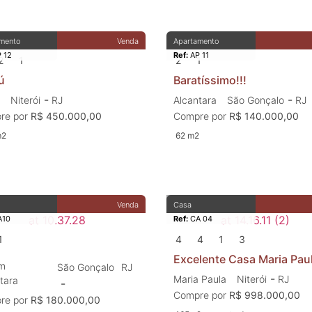
mento
Venda
Apartamento
 12
Ref:
AP 11
2
1
2
1
ú
Baratíssimo!!!
-
-
Niterói
RJ
Alcantara
São Gonçalo
RJ
re por
R$ 450.000,00
Compre por
R$ 140.000,00
m2
62 m2
Venda
Casa
10
Ref:
CA 04
1
4
4
1
3
Excelente Casa Maria Pau
im
São Gonçalo
RJ
-
Maria Paula
Niterói
RJ
tara
-
Compre por
R$ 998.000,00
re por
R$ 180.000,00