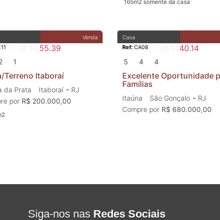
165m2 somente da casa
Venda
Casa
11
Ref:
CA08
2
1
5
4
4
/Terreno Itaboraí
Excelente Oportunidade 
Famílias
-
a da Prata
Itaboraí
RJ
-
Itaúna
São Gonçalo
RJ
re por
R$ 200.000,00
Compre por
R$ 680.000,00
m2
Siga-nos nas
Redes Sociais