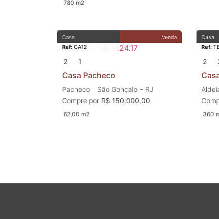
780 m2
Casa
Venda
Casa
Ref:
CA12
Ref:
TE
2
1
2
Casa Pacheco
Casa
-
Pacheco
São Gonçalo
RJ
Aldei
Compre por
R$ 150.000,00
Comp
62,00 m2
360 