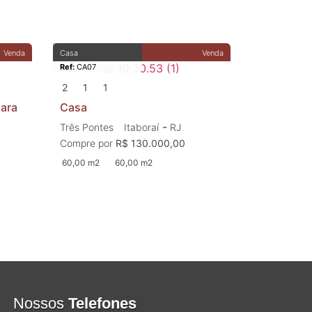
Venda
Casa
Venda
Ref:
CA07
2
1
1
para
Casa
-
Três Pontes
Itaboraí
RJ
Compre por
R$ 130.000,00
60,00 m2
60,00 m2
Nossos
Telefones