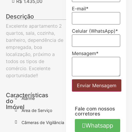
R$ 1.435,00
E-mail
*
Descrição
Excelente apartamento 2
Celular (WhatsApp)
*
quartos, sala, cozinha,
banheiro, dependência de
empregada, boa
Mensagem
*
localização, próximo a
todos os tipos de
comércio. Excelente
oportunidade!!
Enviar Mensagem
Características
Alarme
do
Imóvel
Fale com nossos
Área de Serviço
corretores
Câmeras de Vigilância
Whatsapp