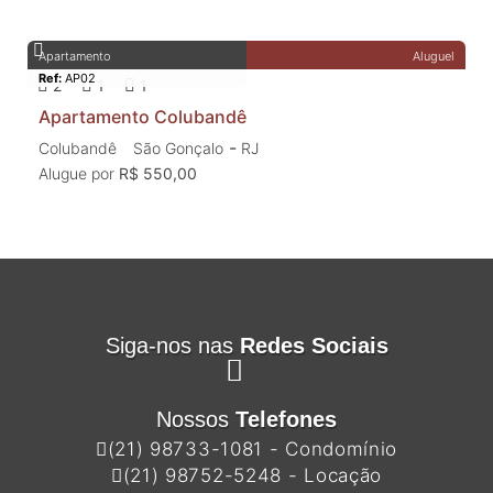
Apartamento
Aluguel
Ref:
AP02
2
1
1
Apartamento Colubandê
-
Colubandê
São Gonçalo
RJ
Alugue por
R$ 550,00
Siga-nos nas
Redes Sociais
Nossos
Telefones
(21) 98733-1081 - Condomínio
(21) 98752-5248 - Locação