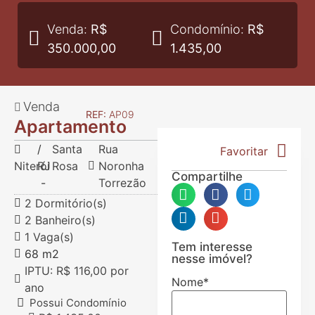
Venda:
R$
Condomínio:
R$
350.000,00
1.435,00
Venda
REF:
AP09
Apartamento
/
Santa
Rua
Favoritar
Niterói
RJ
Rosa
Noronha
Compartilhe
-
Torrezão
2 Dormitório(s)
2 Banheiro(s)
1 Vaga(s)
Tem interesse
68 m2
nesse imóvel?
IPTU: R$ 116,00 por
Nome
*
ano
Possui Condomínio