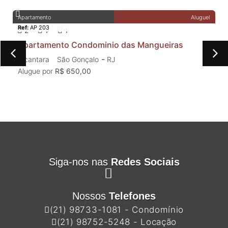
Aluguel
Apartamento
Ref:
SB01
1
2
1
1
o Condominio das Mangueiras
Casa Sobrado
-
ão Gonçalo
RJ
Colubandê
São
 650,00
Compre por
R$ 1
Siga-nos nas
Redes Sociais
Nossos
Telefones
(21) 98733-1081 - Condomínio
(21) 98752-5248 - Locação