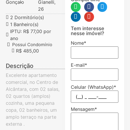
Gonçalo
-
Gianelli,
26
2 Dormitório(s)
1 Banheiro(s)
Tem interesse
IPTU: R$ 77,00 por
nesse imóvel?
ano
Nome
*
Possui Condomínio
R$ 485,00
E-mail
*
Descrição
Excelente apartamento
comercial, no Centro de
Celular (WhatsApp)
*
Alcântara, com 02 salas,
02 quartos (amplos)
cozinha, uma pequena
Mensagem
*
copa, 02 banheiros, um
amplo terraço na parte
externa .