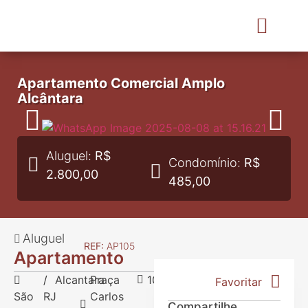
ENCONTRE SEU IMÓVEL
SOBRE NÓS
MEUS FAVORITOS
Apartamento Comercial Amplo
Alcântara
Aluguel:
R$
Condomínio:
R$
2.800,00
485,00
Aluguel
REF:
AP105
Apartamento
/
Alcantara
Praça
105
Favoritar
São
RJ
Carlos
Compartilhe