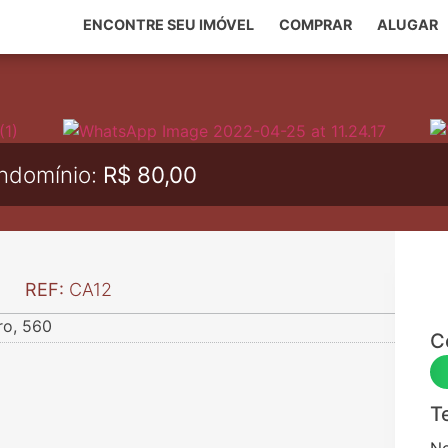
ENCONTRE SEU IMÓVEL
COMPRAR
ALUGAR
ndomínio:
R$ 80,00
REF:
CA12
ro, 560
C
T
N