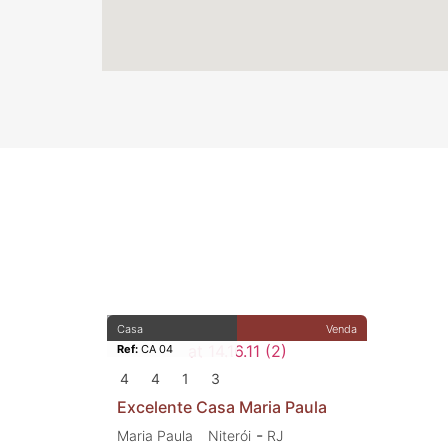
Casa
Venda
Ref:
CA 04
4
4
1
3
Excelente Casa Maria Paula
-
Maria Paula
Niterói
RJ