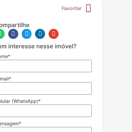
Favoritar
ompartilhe
em interesse nesse imóvel?
ome
*
mail
*
lular (WhatsApp)
*
ensagem
*