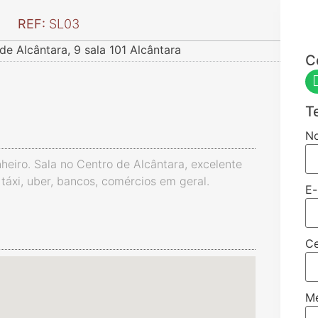
REF:
SL03
e Alcântara, 9 sala 101 Alcântara
C
T
N
eiro. Sala no Centro de Alcântara, excelente
táxi, uber, bancos, comércios em geral.
E-
Ce
M