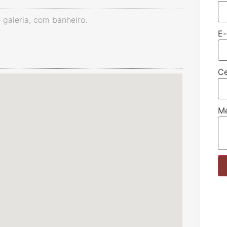
 galeria, com banheiro.
E-
Ce
M