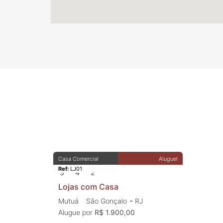
Casa Comercial
Aluguel
Ref:
LJ01
3
4
2
Lojas com Casa
-
Mutuá
São Gonçalo
RJ
Alugue por
R$ 1.900,00