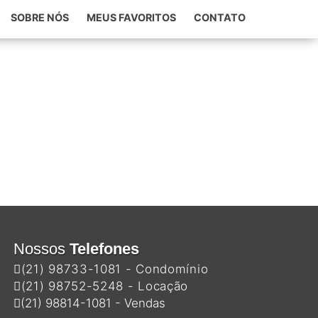
SOBRE NÓS
MEUS FAVORITOS
CONTATO
Nossos
Telefones
(21) 98733-1081 - Condomínio
(21) 98752-5248 - Locação
(21) 98814-1081 - Vendas