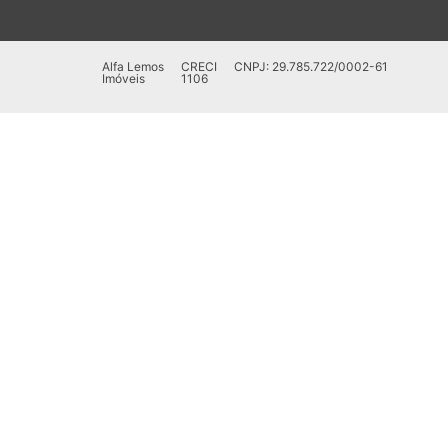
Alfa Lemos
CRECI
CNPJ: 29.785.722/0002-61
Imóveis
1106