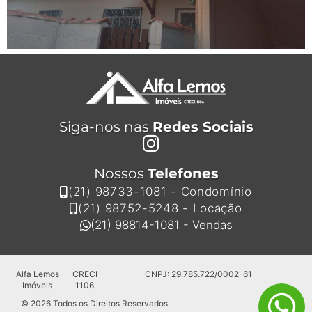
Siga-nos nas
Redes Sociais
Nossos
Telefones
(21) 98733-1081 - Condomínio
(21) 98752-5248 - Locação
(21) 98814-1081 - Vendas
Alfa Lemos
CRECI
CNPJ: 29.785.722/0002-61
Imóveis
1106
© 2026 Todos os Direitos Reservados