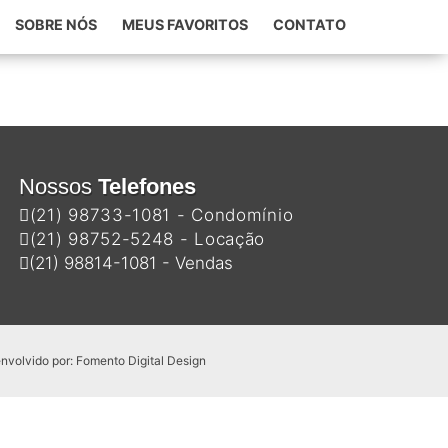
SOBRE NÓS
MEUS FAVORITOS
CONTATO
Nossos
Telefones
(21) 98733-1081 - Condomínio
(21) 98752-5248 - Locação
(21) 98814-1081 - Vendas
nvolvido por:
Fomento Digital Design