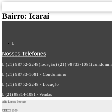
Ir
para
o
Bairro:
Icaraí
conteúdo
Nossos
Telefones
(21) 98752-5248(locação) (21) 98733-1081(condomin
(21) 98733-1081 - Condomínio
(21) 98752-5248 - Locação
(21) 98814-1081 - Vendas
Alfa Lemos Imóveis
CRECI 1106